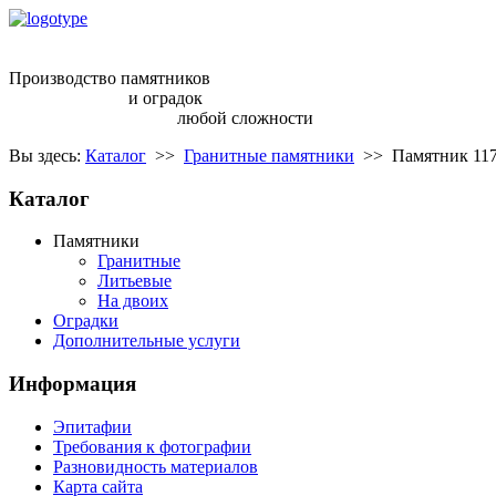
ritual68@inbox.ru
Производство памятников
и оградок
любой сложности
Вы здесь:
Каталог
>>
Гранитные памятники
>>
Памятник 11
Каталог
Памятники
Гранитные
Литьевые
На двоих
Оградки
Дополнительные услуги
Информация
Эпитафии
Требования к фотографии
Разновидность материалов
Карта сайта