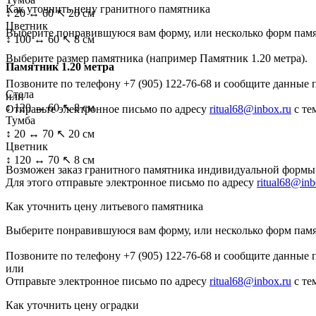
Как уточнить цену гранитного памятника
↕ 20 ↔ 60 ↖ 20 см
Цветник
Выберите понравившуюся вам форму, или несколько форм пам
↕ 100 ↔ 60 ↖ 8 см
Выберите размер памятника
(например Памятник 1.20 метра)
.
Памятник 1.20 метра
Позвоните по телефону
+7 (905) 122-76-68
и сообщите данные 
Стела
или
↕ 120 ↔ 60 ↖ 8 см
Отправьте электронное письмо по адресу
ritual68@inbox.ru
с те
Тумба
↕ 20 ↔ 70 ↖ 20 см
Цветник
↕ 120 ↔ 70 ↖ 8 см
Возможен заказ гранитного памятника индивидуальной формы 
Для этого отправьте электронное письмо по адресу
ritual68@inb
Как уточнить цену литьевого памятника
Выберите понравившуюся вам форму, или несколько форм пам
Позвоните по телефону
+7 (905) 122-76-68
и сообщите данные 
или
Отправьте электронное письмо по адресу
ritual68@inbox.ru
с те
Как уточнить цену оградки