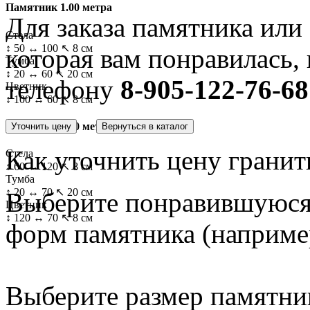
Памятник 1.00 метра
Для заказа памятника или
Стела
↕ 50 ↔ 100 ↖ 8 см
которая вам понравилась, 
Тумба
↕ 20 ↔ 60 ↖ 20 см
телефону
8-905-122-76-68
Цветник
↕ 100 ↔ 60 ↖ 8 см
Памятник 1.20 метра
Как уточнить цену гранит
Стела
↕ 60 ↔ 120 ↖ 8 см
Тумба
↕ 20 ↔ 70 ↖ 20 см
Выберите понравившуюся 
Цветник
↕ 120 ↔ 70 ↖ 8 см
форм памятника
(наприме
Выберите размер памятн