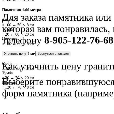
Памятник 1.00 метра
Для заказа памятника или
Стела
↕ 100 ↔ 50 ↖ 8 см
которая вам понравилась, 
Тумба
↕ 20 ↔ 60 ↖ 20 см
телефону
8-905-122-76-68
Цветник
↕ 100 ↔ 60 ↖ 8 см
Памятник 1.20 метра
Как уточнить цену гранит
Стела
↕ 120 ↔ 60 ↖ 8 см
Тумба
↕ 20 ↔ 70 ↖ 20 см
Выберите понравившуюся 
Цветник
↕ 120 ↔ 70 ↖ 8 см
форм памятника
(наприме