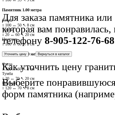
Памятник 1.00 метра
Для заказа памятника или
Стела
↕ 100 ↔ 50 ↖ 8 см
которая вам понравилась, 
Тумба
↕ 20 ↔ 60 ↖ 20 см
телефону
8-905-122-76-68
Цветник
↕ 100 ↔ 60 ↖ 8 см
Памятник 1.20 метра
Как уточнить цену гранит
Стела
↕ 120 ↔ 60 ↖ 8 см
Тумба
↕ 20 ↔ 70 ↖ 20 см
Выберите понравившуюся 
Цветник
↕ 120 ↔ 70 ↖ 8 см
форм памятника
(наприме