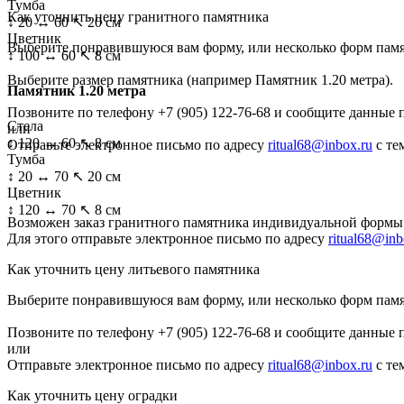
Тумба
Как уточнить цену гранитного памятника
↕ 20 ↔ 60 ↖ 20 см
Цветник
Выберите понравившуюся вам форму, или несколько форм пам
↕ 100 ↔ 60 ↖ 8 см
Выберите размер памятника
(например Памятник 1.20 метра)
.
Памятник 1.20 метра
Позвоните по телефону
+7 (905) 122-76-68
и сообщите данные 
Стела
или
↕ 120 ↔ 60 ↖ 8 см
Отправьте электронное письмо по адресу
ritual68@inbox.ru
с те
Тумба
↕ 20 ↔ 70 ↖ 20 см
Цветник
↕ 120 ↔ 70 ↖ 8 см
Возможен заказ гранитного памятника индивидуальной формы 
Для этого отправьте электронное письмо по адресу
ritual68@inb
Как уточнить цену литьевого памятника
Выберите понравившуюся вам форму, или несколько форм пам
Позвоните по телефону
+7 (905) 122-76-68
и сообщите данные 
или
Отправьте электронное письмо по адресу
ritual68@inbox.ru
с те
Как уточнить цену оградки