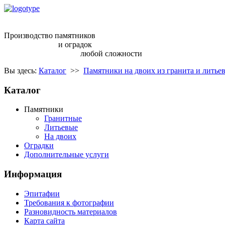
ritual68@inbox.ru
Производство памятников
и оградок
любой сложности
Вы здесь:
Каталог
>>
Памятники на двоих из гранита и литье
Каталог
Памятники
Гранитные
Литьевые
На двоих
Оградки
Дополнительные услуги
Информация
Эпитафии
Требования к фотографии
Разновидность материалов
Карта сайта