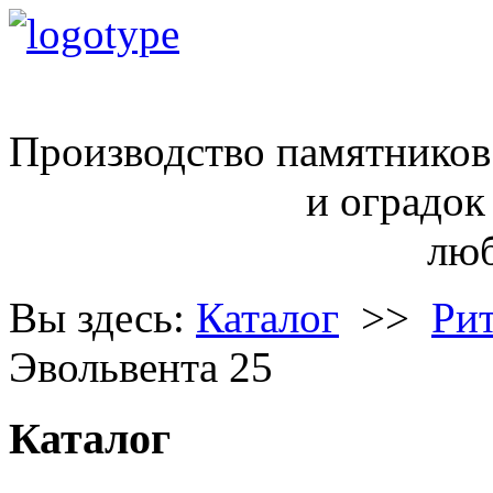
ritual68@inbox.ru
Производство памятников
и оградок
любой сло
Вы здесь:
Каталог
>>
Ри
Эвольвента 25
Каталог