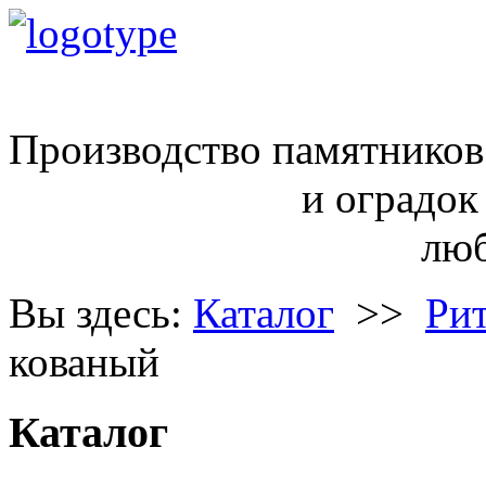
ritual68@inbox.ru
Производство памятников
и оградок
любой сло
Вы здесь:
Каталог
>>
Ри
кованый
Каталог