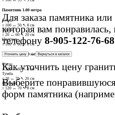
Памятник 1.00 метра
Для заказа памятника или
Стела
↕ 100 ↔ 50 ↖ 8 см
которая вам понравилась, 
Тумба
↕ 20 ↔ 60 ↖ 20 см
телефону
8-905-122-76-68
Цветник
↕ 100 ↔ 60 ↖ 8 см
Памятник 1.20 метра
Как уточнить цену гранит
Стела
↕ 120 ↔ 60 ↖ 8 см
Тумба
↕ 20 ↔ 70 ↖ 20 см
Выберите понравившуюся 
Цветник
↕ 120 ↔ 70 ↖ 8 см
форм памятника
(наприме